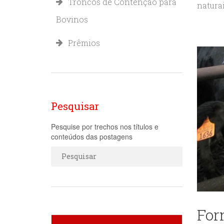
Troncos de Contenção para
naturai
Bovinos
Prêmios
Pesquisar
Pesquise por trechos nos títulos e
conteúdos das postagens
For