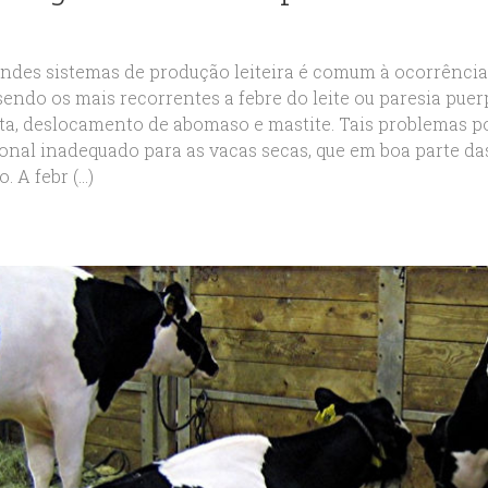
ndes sistemas de produção leiteira é comum à ocorrênci
sendo os mais recorrentes a febre do leite ou paresia pue
ta, deslocamento de abomaso e mastite. Tais problemas 
ional inadequado para as vacas secas, que em boa parte d
 A febr (...)