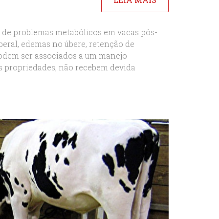
a de problemas metabólicos em vacas pós-
rperal, edemas no úbere, retenção de
podem ser associados a um manejo
as propriedades, não recebem devida