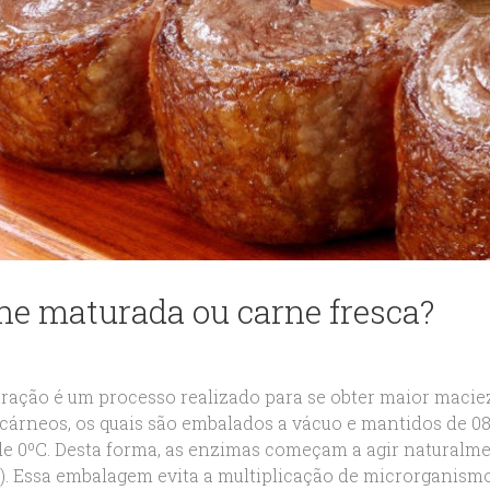
ne maturada ou carne fresca?
ração é um processo realizado para se obter maior macie
 cárneos, os quais são embalados a vácuo e mantidos de 0
de 0ºC. Desta forma, as enzimas começam a agir naturalme
89). Essa embalagem evita a multiplicação de microrganis