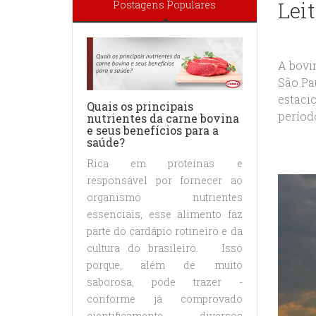
Leit
Postagens Populares
A bovi
São Pa
estaci
Quais os principais
período
nutrientes da carne bovina
e seus benefícios para a
saúde?
Rica em proteínas e
responsável por fornecer ao
organismo nutrientes
essenciais, esse alimento faz
parte do cardápio rotineiro e da
cultura do brasileiro. Isso
porque, além de muito
saborosa, pode trazer -
conforme já comprovado
cientificamente - diversos