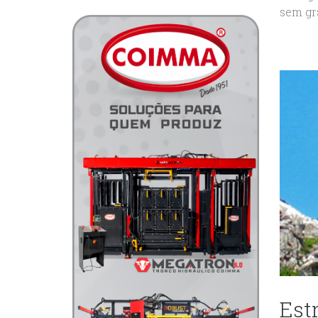
sem gra
Estr