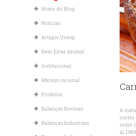
Home do Blog
Noticias
Artigos Unesp
Bem-Estar Animal
Institucional
Manejo racional
Car
Produtos
Balanças Bovinas
A matu
cortes
Balanças Industriais
redor 
al.,19