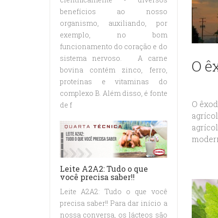
benefícios ao nosso
organismo, auxiliando, por
exemplo, no bom
funcionamento do coração e do
sistema nervoso. A carne
O ê
bovina contém zinco, ferro,
proteínas e vitaminas do
complexo B. Além disso, é fonte
O êxodo
de f
agríco
agrícol
modern
Leite A2A2: Tudo o que
você precisa saber!!
Leite A2A2: Tudo o que você
precisa saber!! Para dar início a
nossa conversa, os lácteos são