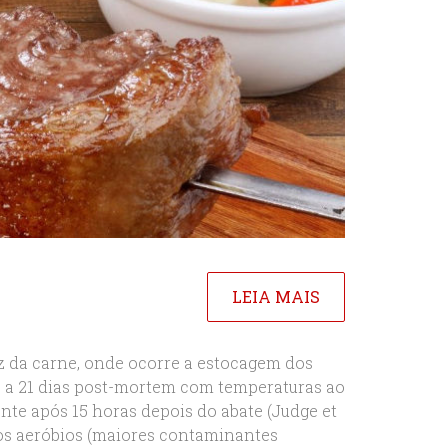
LEIA MAIS
z da carne, onde ocorre a estocagem dos
8 a 21 dias post-mortem com temperaturas ao
nte após 15 horas depois do abate (Judge et
mos aeróbios (maiores contaminantes