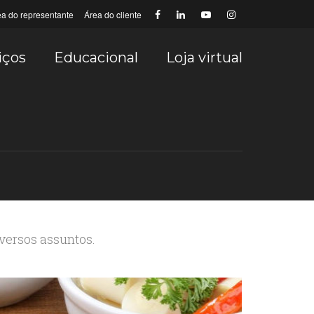
ea do representante
Área do cliente
iços
Educacional
Loja virtual
iversos assuntos.