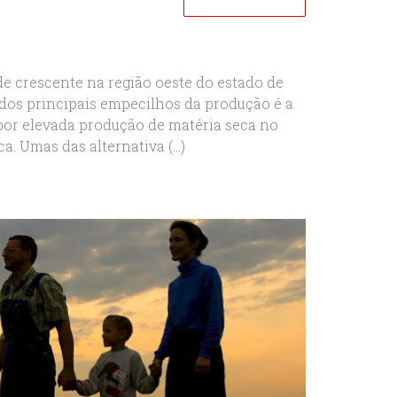
de crescente na região oeste do estado de
dos principais empecilhos da produção é a
 por elevada produção de matéria seca no
. Umas das alternativa (...)