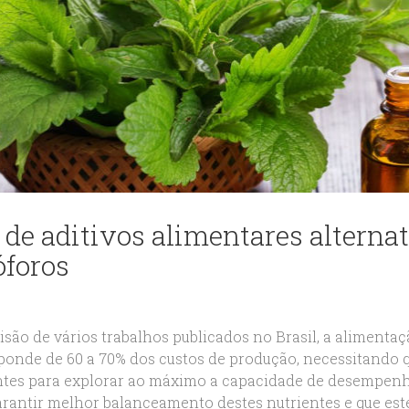
 de aditivos alimentares alterna
óforos
isão de vários trabalhos publicados no Brasil, a aliment
ponde de 60 a 70% dos custos de produção, necessitando q
ntes para explorar ao máximo a capacidade de desempenho
arantir melhor balanceamento destes nutrientes e que este