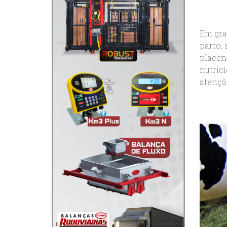
Em gra
parto, 
placen
nutric
atenção.