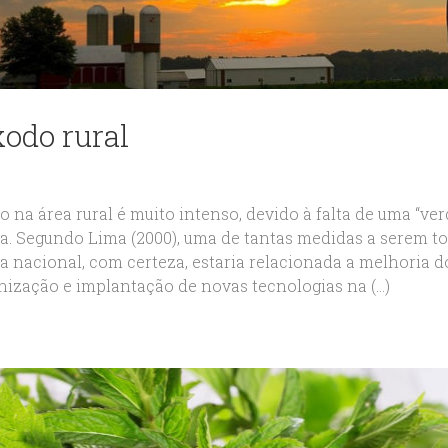
xodo rural
 na área rural é muito intenso, devido à falta de uma “ve
la. Segundo Lima (2000), uma de tantas medidas a serem 
a nacional, com certeza, estaria relacionada a melhoria do 
ização e implantação de novas tecnologias na (...)