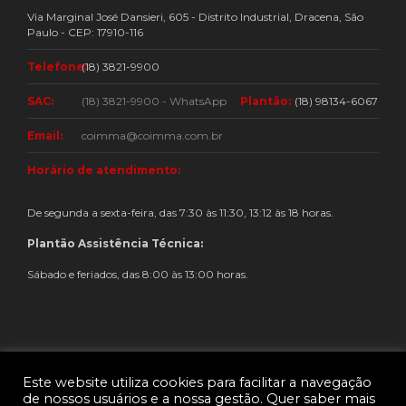
Via Marginal José Dansieri, 605 - Distrito Industrial, Dracena, São
Paulo - CEP: 17910-116
Telefone:
(18) 3821-9900
SAC:
(18) 3821-9900 - WhatsApp
Plantão:
(18) 98134-6067
Email:
coimma@coimma.com.br
Horário de atendimento:
De segunda a sexta-feira, das 7:30 às 11:30, 13:12 às 18 horas.
Plantão Assistência Técnica:
Sábado e feriados, das 8:00 às 13:00 horas.
Este website utiliza cookies para facilitar a navegação
de nossos usuários e a nossa gestão. Quer saber mais