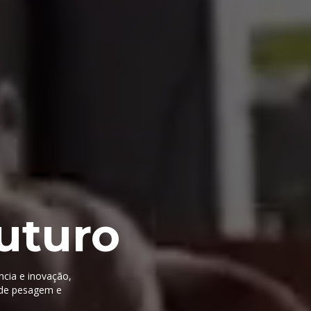
uturo
ncia e inovação,
 de pesagem e