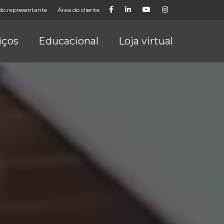
do representante
Área do cliente
iços
Educacional
Loja virtual