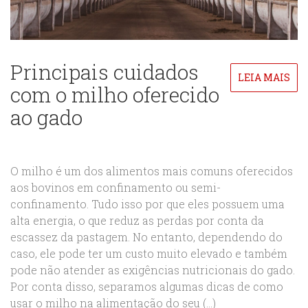
Principais cuidados
LEIA MAIS
com o milho oferecido
ao gado
O milho é um dos alimentos mais comuns oferecidos
aos bovinos em confinamento ou semi-
confinamento. Tudo isso por que eles possuem uma
alta energia, o que reduz as perdas por conta da
escassez da pastagem. No entanto, dependendo do
caso, ele pode ter um custo muito elevado e também
pode não atender as exigências nutricionais do gado.
Por conta disso, separamos algumas dicas de como
usar o milho na alimentação do seu (...)