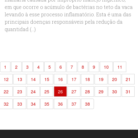
em que ocorre o acúmulo de bactérias no teto da vaca
levando à esse processo inflamatório. Esta é uma das
principais doenças responsáveis pela redução da
quantidad (...)
1
2
3
4
5
6
7
8
9
10
11
12
13
14
15
16
17
18
19
20
21
22
23
24
25
26
27
28
29
30
31
32
33
34
35
36
37
38