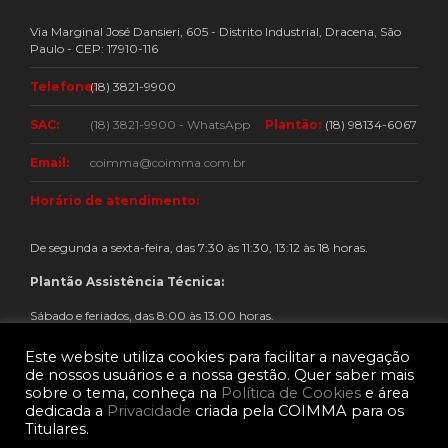
Via Marginal José Dansieri, 605 - Distrito Industrial, Dracena, São
Paulo - CEP: 17910-116
Telefone:
(18) 3821-9900
SAC:
(18) 3821-9900 - WhatsApp
Plantão:
(18) 98134-6067
Email:
coimma@coimma.com.br
Horário de atendimento:
De segunda a sexta-feira, das 7:30 às 11:30, 13:12 às 18 horas.
Plantão Assistência Técnica:
Sábado e feriados, das 8:00 às 13:00 horas.
Este website utiliza cookies para facilitar a navegação
de nossos usuários e a nossa gestão. Quer saber mais
sobre o tema, conheça na
Política de Cookies
e área
dedicada a
Privacidade
criada pela COIMMA para os
Titulares.