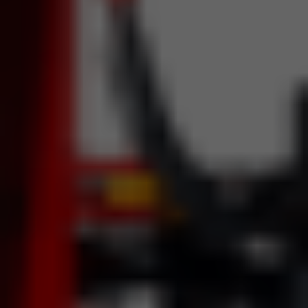
Solicite um orçamento
Detalhes que fazem
a
diferença
Nosso objetivo é tornar o dia a dia de nossos clientes mais prático e
eficiente. Para isso, trabalhamos somente com os melhores
materiais e tecnologias disponíveis.
Controle móvel