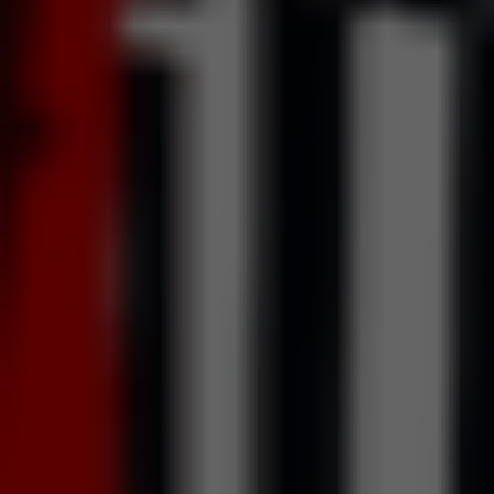
O Megatron possui um controle móvel com design
ergonômico, capaz de proporcionar mais liberdade de
movimento ao operador!
Paredes laterais almofadadas
Laterais móveis
Assoalho com piso antiestresse
Sistema de proteção para o
operador
Pescoceiras paralelas
Janelas de acesso