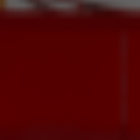
Assoalho com Piso
Antiestresse
Piso emborrachado aplicado para proporcionar
mais conforto e menos estresse ao animal.